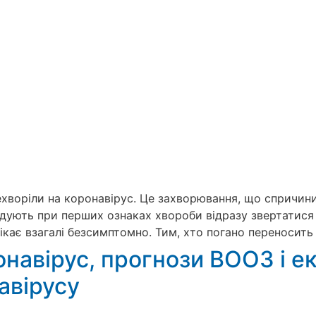
рехворіли на коронавірус. Це захворювання, що спричин
дують при перших ознаках хвороби відразу звертатися д
ротікає взагалі безсимптомно. Тим, хто погано переноси
навірус, прогнози ВООЗ і екс
авірусу