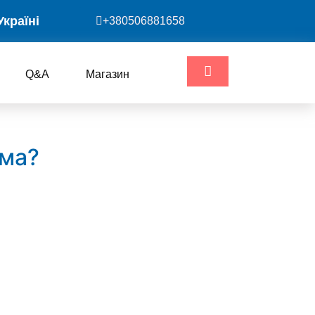
Україні
+380506881658
Q&A
Магазин
ома?