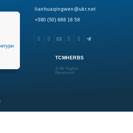
lianhuaqingwen@ukr.net
+380 (50) 688 16 58
нктури
TCMHERBS
® All Rights
Reserved
а