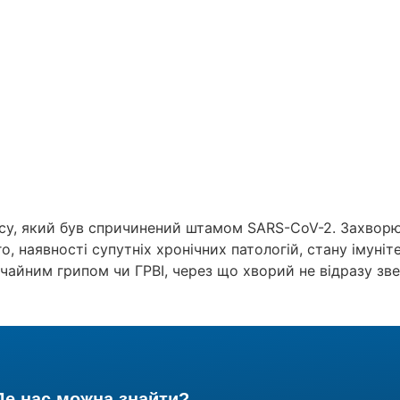
русу, який був спричинений штамом SARS-CoV-2. Захвор
го, наявності супутніх хронічних патологій, стану імуні
чайним грипом чи ГРВІ, через що хворий не відразу звер
Де нас можна знайти?