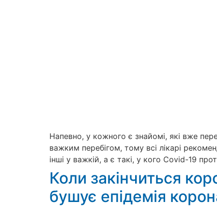
Напевно, у кожного є знайомі, які вже пе
важким перебігом, тому всі лікарі рекомен
інші у важкій, а є такі, у кого Сovid-19 п
Коли закінчиться коро
бушує епідемія корон