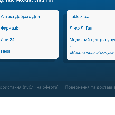
Аптека Доброго Дня
Tabletki.ua
Фармація
Лікар Лі Ган
Ліки 24
Медичний центр акупу
-
Helsi
«Восточный Жемчуг»
ористання (публічна оферта)
Повернення та доставк