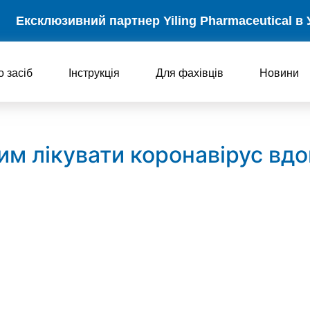
Ексклюзивний партнер Yiling Pharmaceutical в 
о засіб
Інструкція
Для фахівців
Новини
чим лікувати коронавірус вд